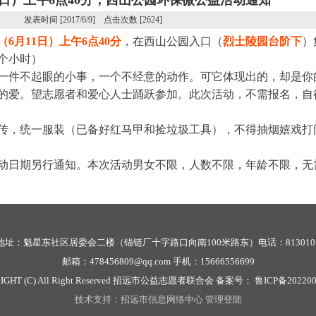
周日）上午6点40分，西山公园环保微公益活动通知
发表时间 [2017/6/9] 点击次数 [2624]
（6月11日）上午6点40分
，在西山公园入口（
烈士陵园台阶下
）
个小时）
件不起眼的小事，一个不经意的动作。可它体现出的，却是你
的爱。望志愿者和爱心人士踊跃参加。此次活动，不需报名，自
，统一服装（已备好红马甲和捡垃圾工具），不得抽烟嬉戏打
日期另行通知。本次活动男女不限，人数不限，年龄不限，无
地址：魁星东社区居委会二楼（锚链厂十字路口向南100米路东）电话：813010
邮箱：478456809@qq.com 手机：15666556699
IGHT (C) All Right Reserved 招远市公益志愿者联合会 备案号：
鲁ICP备20220
技术支持：招远市信息网络中心
管理登陆