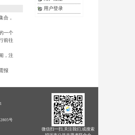
用户登录
集合，
的一个
行前往
闹，注
需报
1
02805号
微信扫一扫,关注我们,或搜索